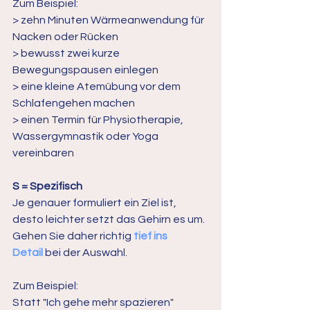
Zum Beispiel:
> zehn Minuten Wärmeanwendung für 
Nacken oder Rücken
> bewusst zwei kurze 
Bewegungspausen einlegen
> eine kleine Atemübung vor dem 
Schlafengehen machen
> einen Termin für Physiotherapie, 
Wassergymnastik oder Yoga 
vereinbaren
S = Spezifisch
Je genauer formuliert ein Ziel ist, 
desto leichter setzt das Gehirn es um. 
Gehen Sie daher richtig 
tief ins 
Detail
 bei der Auswahl.
Zum Beispiel:
Statt "Ich gehe mehr spazieren" 