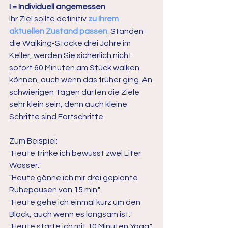
I = Individuell angemessen
Ihr Ziel sollte definitiv 
zu Ihrem 
aktuellen Zustand passen
. Standen 
die Walking-Stöcke drei Jahre im 
Keller, werden Sie sicherlich nicht 
sofort 60 Minuten am Stück walken 
können, auch wenn das früher ging. An 
schwierigen Tagen dürfen die Ziele 
sehr klein sein, denn auch kleine 
Schritte sind Fortschritte.
Zum Beispiel:
"Heute trinke ich bewusst zwei Liter 
Wasser."
"Heute gönne ich mir drei geplante 
Ruhepausen von 15 min."
"Heute gehe ich einmal kurz um den 
Block, auch wenn es langsam ist."
"Heute starte ich mit 10 Minuten Yoga."