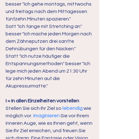
besser "Ich gehe montags, mittwochs 
und freitags nach dem Mittagessen 
fünfzehn Minuten spazieren."
Satt "Ich fange mit Stretching an" 
besser "Ich mache jeden Morgen nach 
dem Zähneputzen drei sanfte 
Dehnübungen für den Nacken."
Statt "Ich nutze häufiger die 
Entspannungsmethoden" besser "Ich 
lege mich jeden Abend um 21:30 Uhr 
für zehn Minuten auf die 
Akupressurmatte."
I = In allen Einzelheiten vorstellen
Stellen Sie sich Ihr Ziel so 
lebendig 
wie 
möglich vor. 
Imaginieren 
Sie vor Ihrem 
inneren Auge, wie es Ihnen geht, wenn 
Sie Ihr Ziel erreichen, und freuen Sie 
sich daran. Eine Fantasie oder Vision 