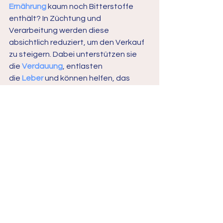
Ernährung
 kaum noch Bitterstoffe 
enthält? In Züchtung und 
Verarbeitung werden diese 
absichtlich reduziert, um den Verkauf 
zu steigern. Dabei unterstützen sie 
die 
Verdauung
, entlasten 
die 
Leber 
und können helfen, das 
allgemeine 
Entzündungsniveau
 im 
Körper günstig zu beeinflussen.
So können Sie Bitterstoffe einfach in 
Ihren Alltag einbauen:
Kleine Bitter-Vorspeise
Ein paar Blätter Rucola, Chicorée oder 
eine halbe Grapefruit vor der Mahlzeit 
regen die Verdauung an.
Kräuter im Alltag