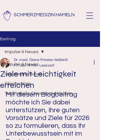
SCHMERZMEDIZIN HAMELN
Beitrag
Impulse & Neues
Dr. med. Diana Preisler-Adibelli
Impulse & Neues
17. Jan.
4 Min. Lesezeit
Ziele mit Leichtigkeit
Organisatorisches
erreichen
Fibromyalgie
Mit diesem Blogbeitrag 
Traditionelle Chinesische Medizin
möchte ich Sie dabei 
unterstützen, Ihre guten 
Vorsätze und Ziele für 2026 
so zu formulieren, dass Ihr 
Unterbewusstsein mit im 