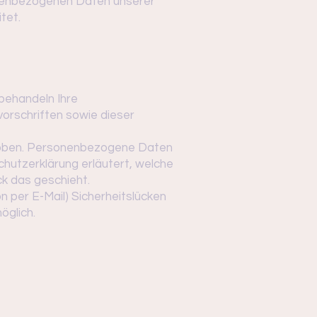
onenbezogenen Daten unserer
tet.
 behandeln Ihre
orschriften sowie dieser
hoben. Personenbezogene Daten
chutzerklärung erläutert, welche
ck das geschieht.
n per E-Mail) Sicherheitslücken
öglich.