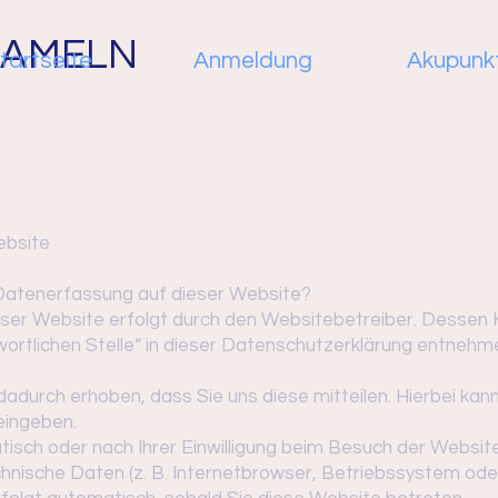
HAMELN
tartseite
Anmeldung
Akupunk
ebsite
e Datenerfassung auf dieser Website?
eser Website erfolgt durch den Websitebetreiber. Dessen
wortlichen Stelle“ in dieser Datenschutzerklärung entnehm
durch erhoben, dass Sie uns diese mitteilen. Hierbei kann
 eingeben.
sch oder nach Ihrer Einwilligung beim Besuch der Websit
chnische Daten (z. B. Internetbrowser, Betriebssystem oder