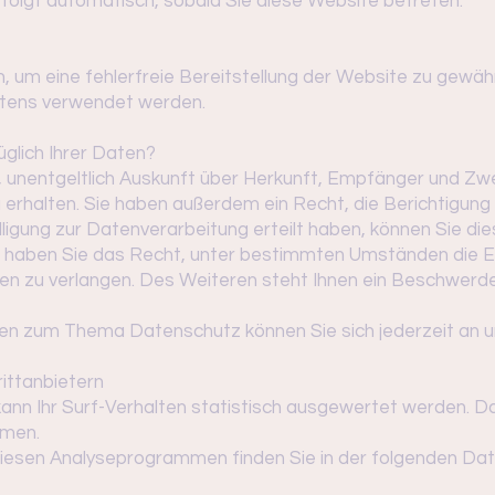
folgt automatisch, sobald Sie diese Website betreten.
en, um eine fehlerfreie Bereitstellung der Website zu gewä
altens verwendet werden.
glich Ihrer Daten?
, unentgeltlich Auskunft über Herkunft, Empfänger und Zw
rhalten. Sie haben außerdem ein Recht, die Berichtigung
ligung zur Datenverarbeitung erteilt haben, können Sie diese
 haben Sie das Recht, unter bestimmten Umständen die E
n zu verlangen. Des Weiteren steht Ihnen ein Beschwerde
gen zum Thema Datenschutz können Sie sich jederzeit an 
itt­anbietern
nn Ihr Surf-Verhalten statistisch ausgewertet werden. Da
men.
 diesen Analyseprogrammen finden Sie in der folgenden Da