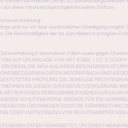
f US-Servern befindlichen Daten zu Überwachungszwecken 
 auf diese Verarbeitungstätigkeiten keinen Einfluss.
r Datenverarbeitung
ge sind nur mit Ihrer ausdrücklichen Einwilligung möglich. S
fen. Die Rechtmäßigkeit der bis zum Widerruf erfolgten Da
Datenerhebung in besonderen Fällen sowie gegen Direktw
NG AUF GRUNDLAGE VON ART. 6 ABS. 1 LIT. E ODER 
 GRÜNDEN, DIE SICH AUS IHRER BESONDEREN SITUAT
ONENBEZOGENEN DATEN WIDERSPRUCH EINZULEGEN; 
GESTÜTZTES PROFILING. DIE JEWEILIGE RECHTSGRUN
NTNEHMEN SIE DIESER DATENSCHUTZERKLÄRUNG. WE
HRE BETROFFENEN PERSONENBEZOGENEN DATEN NICH
INGENDE SCHUTZWÜRDIGE GRÜNDE FÜR DIE VERARBEI
FREIHEITEN ÜBERWIEGEN ODER DIE VERARBEITUNG D
NG ODER VERTEIDIGUNG VON RECHTSANSPRÜCHEN (
ZOGENEN DATEN VERARBEITET, UM DIREKTWERBUNG 