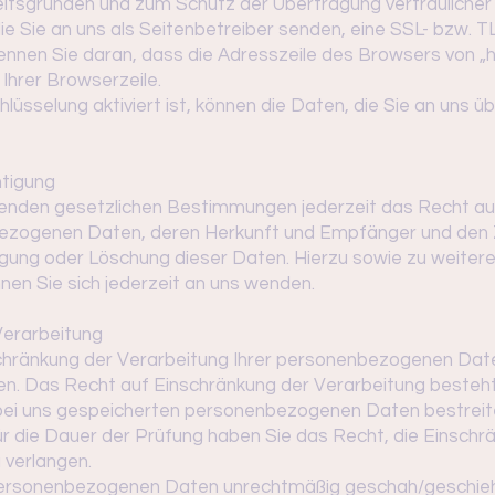
eitsgründen und zum Schutz der Übertragung vertraulicher I
ie Sie an uns als Seitenbetreiber senden, eine SSL- bzw. T
nnen Sie daran, dass die Adresszeile des Browsers von „htt
Ihrer Browserzeile.
üsselung aktiviert ist, können die Daten, die Sie an uns üb
htigung
enden gesetzlichen Bestimmungen jederzeit das Recht auf
bezogenen Daten, deren Herkunft und Empfänger und den
tigung oder Löschung dieser Daten. Hierzu sowie zu weit
n Sie sich jederzeit an uns wenden.
Verarbeitung
schränkung der Verarbeitung Ihrer personenbezogenen Date
den. Das Recht auf Einschränkung der Verarbeitung besteht 
r bei uns gespeicherten personenbezogenen Daten bestreite
ür die Dauer der Prüfung haben Sie das Recht, die Einschr
verlangen.
personenbezogenen Daten unrechtmäßig geschah/geschieht