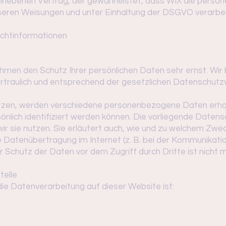
hriebenen Vertrag, der gewährleistet, dass WIX die pers
eren Weisungen und unter Einhaltung der DSGVO verarbei
icht­informationen
ehmen den Schutz Ihrer persönlichen Daten sehr ernst. Wir
raulich und entsprechend der gesetzlichen Datenschutzv
tzen, werden verschiedene personenbezogene Daten er
önlich identifiziert werden können. Die vorliegende Datens
ir sie nutzen. Sie erläutert auch, wie und zu welchem Zwe
e Datenübertragung im Internet (z. B. bei der Kommunikatio
r Schutz der Daten vor dem Zugriff durch Dritte ist nicht m
telle
 die Datenverarbeitung auf dieser Website ist: