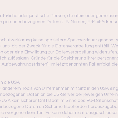
 natürliche oder juristische Person, die allein oder gemein
on personenbezogenen Daten (z. B. Namen, E-Mail-Adressen
schutzerklärung keine speziellere Speicherdauer genannt w
ns, bis der Zweck für die Datenverarbeitung entfällt. We
oder eine Einwilligung zur Datenverarbeitung widerrufen,
tlich zulässigen Gründe für die Speicherung Ihrer persone
 Aufbewahrungsfristen); im letztgenannten Fall erfolgt die
in die USA
er anderem Tools von Unternehmen mit Sitz in den USA ein
onenbezogenen Daten an die US-Server der jeweiligen Unt
ie USA kein sicherer Drittstaat im Sinne des EU-Datensch
onenbezogene Daten an Sicherheitsbehörden herauszugeben
tlich vorgehen könnten. Es kann daher nicht ausgeschloss