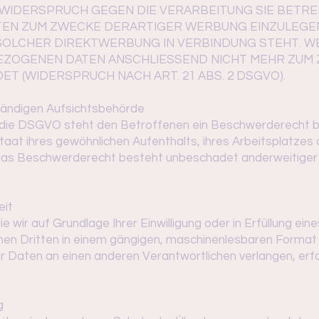
T WIDERSPRUCH GEGEN DIE VERARBEITUNG SIE BETR
N ZUM ZWECKE DERARTIGER WERBUNG EINZULEGEN; 
T SOLCHER DIREKTWERBUNG IN VERBINDUNG STEHT. W
ZOGENEN DATEN ANSCHLIESSEND NICHT MEHR ZUM
 (WIDERSPRUCH NACH ART. 21 ABS. 2 DSGVO).
tändigen Aufsichts­behörde
 die DSGVO steht den Betroffenen ein Beschwerderecht be
taat ihres gewöhnlichen Aufenthalts, ihres Arbeitsplatzes
as Beschwerderecht besteht unbeschadet anderweitiger 
eit
e wir auf Grundlage Ihrer Einwilligung oder in Erfüllung ei
einen Dritten in einem gängigen, maschinenlesbaren Format
r Daten an einen anderen Verantwortlichen verlangen, erfo
g