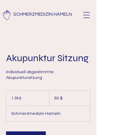
SCHMERZMEDIZIN HAMELN
Akupunktur Sitzung
Individuell abgestimmte
Akupunktursitzung
80
US-
1 Std.
1
80 $
Dollar
S
t
Schmerzmedizin Hameln
d